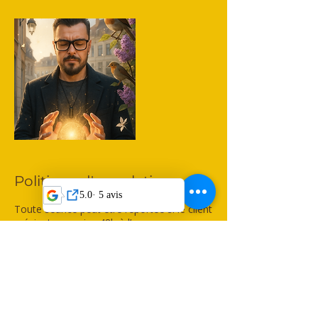
Politique d'annulation
Toute séance peut être reportée si le client
prévient au moins 48h à l’avance.
En cas d’annulation tardive (moins de 48h),
la séance est due.
Les forfaits et abonnements sont fermes
et non remboursables, sauf cas de force
majeure dûment justifiée.
En réservant cette séance, vous
reconnaissez avoir lu et accepté les