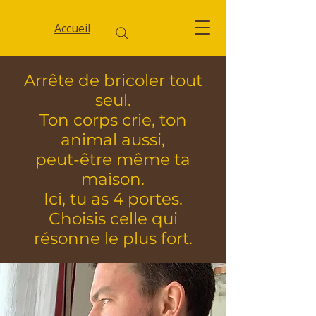
Accueil
Arrête de bricoler tout
seul.
Ton corps crie, ton
animal aussi,
peut-être même ta
maison.
Ici, tu as 4 portes.
Choisis celle qui
résonne le plus fort.