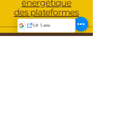
énergétique
des plateformes
numériques
Tu es déjà prêt(e) à
écouter ce qui crie ?
Réserve ta séance
100% à distance
© 2025 Com-dance-sing-feel – Florent
PETIT
Thérapeute énergétique –
Communication animale, magnétisme,
géobiologie, soins à distance